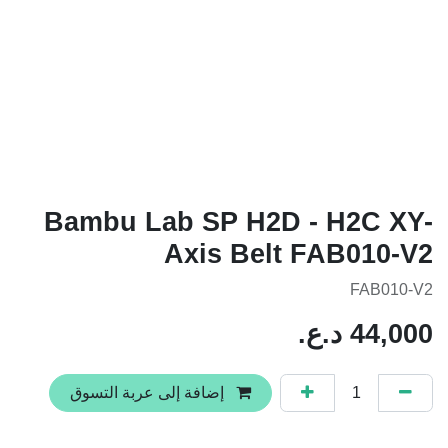
Bambu Lab SP H2D - H2C XY-
Axis Belt FAB010-V2
FAB010-V2
44,000
د.ع.
إضافة إلى عربة التسوق